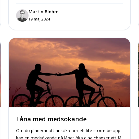
Martin Blohm
19 maj 2024
Låna med medsökande
Om du planerar att ansöka om ett lite större belopp
kan en medsökande på lånet öka dina chanser att få