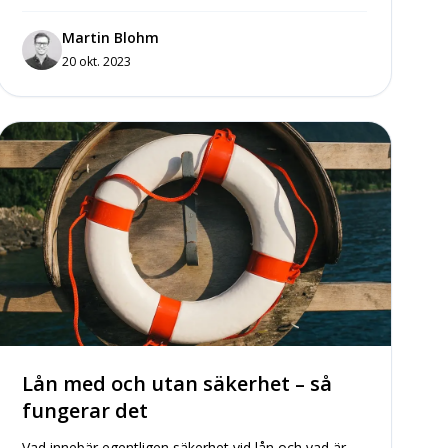
Martin Blohm
20 okt. 2023
Lån med och utan säkerhet – så
fungerar det
Vad innebär egentligen säkerhet vid lån och vad är