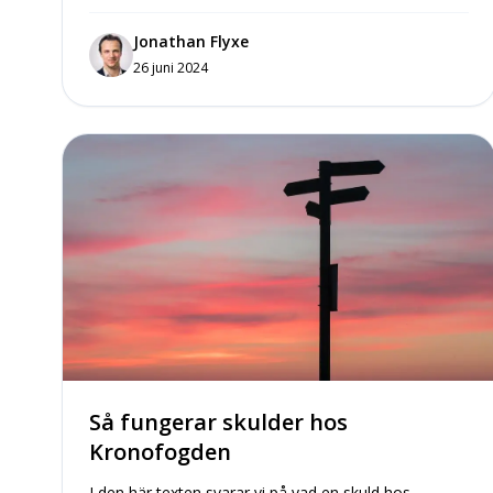
Jonathan Flyxe
26 juni 2024
Så fungerar skulder hos
Kronofogden
I den här texten svarar vi på vad en skuld hos