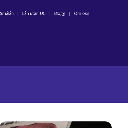
Smålån
|
Lån utan UC
|
Blogg
|
Om oss