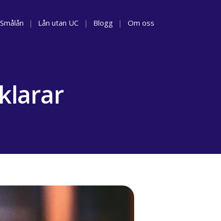
Smålån
|
Lån utan UC
|
Blogg
|
Om oss
rklarar