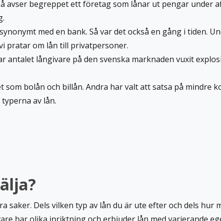
å avser begreppet ett företag som lånar ut pengar under af
g.
ynonymt med en bank. Så var det också en gång i tiden. Unde
i pratar om lån till privatpersoner.
har antalet långivare på den svenska marknaden vuxit explos
t som bolån och billån. Andra har valt att satsa på mindre
 typerna av lån.
älja?
ra saker. Dels vilken typ av lån du är ute efter och dels hur 
are har olika inriktning och erbjuder lån med varierande e