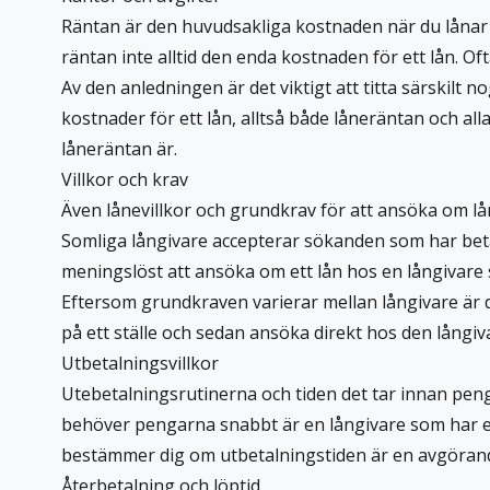
Räntan är den huvudsakliga kostnaden när du lånar pe
räntan inte alltid den enda kostnaden för ett lån. O
Av den anledningen är det viktigt att titta särskilt
kostnader för ett lån, alltså både låneräntan och all
låneräntan är.
Villkor och krav
Även lånevillkor och grundkrav för att ansöka om låne
Somliga långivare accepterar sökanden som har bet
meningslöst att ansöka om ett lån hos en långivare
Eftersom grundkraven varierar mellan långivare är de
på ett ställe och sedan ansöka direkt hos den långiv
Utbetalningsvillkor
Utebetalningsrutinerna och tiden det tar innan penga
behöver pengarna snabbt är en långivare som har en 
bestämmer dig om utbetalningstiden är en avgörande
Återbetalning och löptid