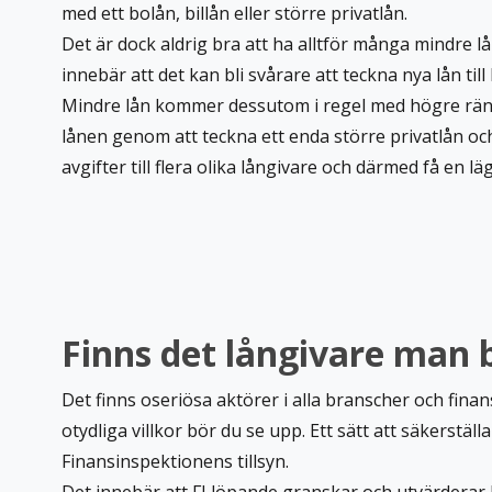
med ett bolån, billån eller större privatlån.
Det är dock aldrig bra att ha alltför många mindre lå
innebär att det kan bli svårare att teckna nya lån till
Mindre lån kommer dessutom i regel med högre räntor 
lånen genom att teckna ett enda större privatlån och
avgifter till flera olika långivare och därmed få en l
Finns det långivare man 
Det finns oseriösa aktörer i alla branscher och fin
otydliga villkor bör du se upp. Ett sätt att säkerstäl
Finansinspektionens tillsyn.
Det innebär att FI löpande granskar och utvärderar 