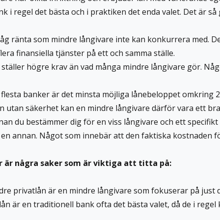
bank i regel det bästa och i praktiken det enda valet. Det är
låg ränta som mindre långivare inte kan konkurrera med. D
ra finansiella tjänster på ett och samma ställe.
 ställer högre krav än vad många mindre långivare gör. Något
flesta banker är det minsta möjliga lånebeloppet omkring 2
n utan säkerhet kan en mindre långivare därför vara ett bra 
nan du bestämmer dig för en viss långivare och ett specifikt
ll en annan. Något som innebär att den faktiska kostnaden för
är några saker som är viktiga att titta på:
ndre privatlån är en mindre långivare som fokuserar på just 
atlån är en traditionell bank ofta det bästa valet, då de i rege