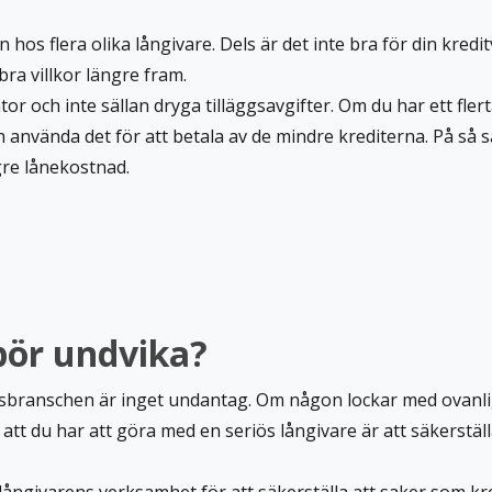
n hos flera olika långivare. Dels är det inte bra för din kre
 bra villkor längre fram.
och inte sällan dryga tilläggsavgifter. Om du har ett flerta
 använda det för att betala av de mindre krediterna. På så sä
ägre lånekostnad.
bör undvika?
ansbranschen är inget undantag. Om någon lockar med ovanligt
la att du har att göra med en seriös långivare är att säkerstäl
långivarens verksamhet för att säkerställa att saker som k