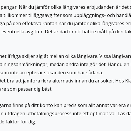
ngar. När du jämför olika långivares erbjudanden är det där
fta tillkommer tilläggsavgifter som uppläggnings- och handl
 noga på den effektiva räntan när du jämför olika långivares 
a eventuella avgifter. Det är därför ett bättre mått på den f
t ifråga skiljer sig åt mellan olika långivare. Vissa långiv
alningsanmärkningar, medan andra inte gör det. Har du en
 som inte accepterar sökanden som har sådana.
t bra att jämföra flera alternativ innan du ansöker. Hos Kl
are som passar dig bäst.
rna finns på ditt konto kan precis som allt annat variera en
utdragen utbetalningsprocess inte ett optimalt val. Läs dä
 faktor för dig.