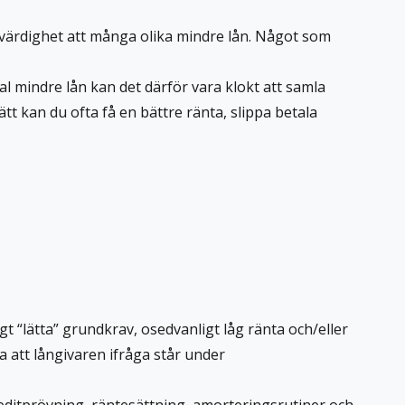
ditvärdighet att många olika mindre lån. Något som
l mindre lån kan det därför vara klokt att samla
tt kan du ofta få en bättre ränta, slippa betala
 “lätta” grundkrav, osedvanligt låg ränta och/eller
la att långivaren ifråga står under
reditprövning, räntesättning, amorteringsrutiner och