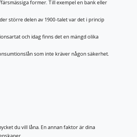
färsmässiga former. Till exempel en bank eller
r större delen av 1900-talet var det i princip
ionsartat och idag finns det en mängd olika
 konsumtionslån som inte kräver någon säkerhet.
mycket du vill låna. En annan faktor är dina
genskaper.