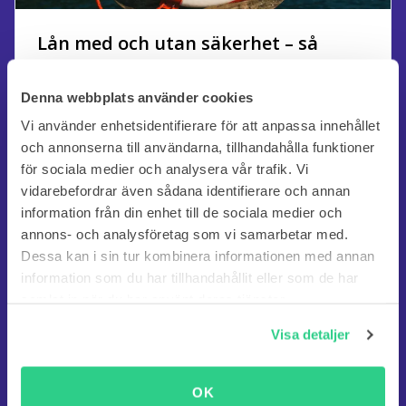
Lån med och utan säkerhet – så
fungerar det
Denna webbplats använder cookies
Vad innebär egentligen säkerhet vid lån och vad är
skillnaden mellan ett lån med säkerhet och ett lån utan
Vi använder enhetsidentifierare för att anpassa innehållet
säkerhet? Här reder vi ut just detta samt tar upp hur
och annonserna till användarna, tillhandahålla funktioner
pantsättning och säkerheter fungerar för olika lån.
för sociala medier och analysera vår trafik. Vi
vidarebefordrar även sådana identifierare och annan
information från din enhet till de sociala medier och
Martin Blohm
annons- och analysföretag som vi samarbetar med.
22 sep. 2023
Dessa kan i sin tur kombinera informationen med annan
information som du har tillhandahållit eller som de har
samlat in när du har använt deras tjänster.
Visa detaljer
OK